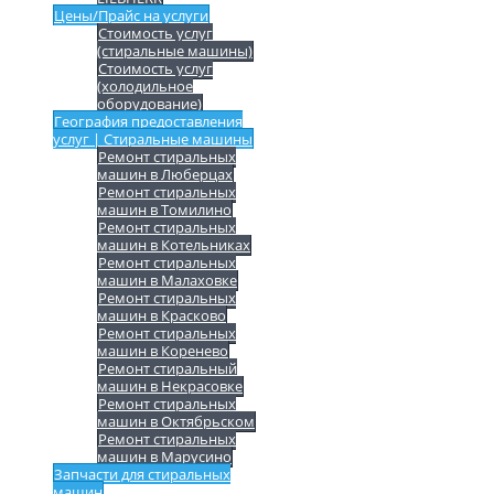
Цены/Прайс на услуги
Стоимость услуг
(стиральные машины)
Стоимость услуг
(холодильное
оборудование)
География предоставления
услуг | Стиральные машины
Ремонт стиральных
машин в Люберцах
Ремонт стиральных
машин в Томилино
Ремонт стиральных
машин в Котельниках
Ремонт стиральных
машин в Малаховке
Ремонт стиральных
машин в Красково
Ремонт стиральных
машин в Коренево
Ремонт стиральный
машин в Некрасовке
Ремонт стиральных
машин в Октябрьском
Ремонт стиральных
машин в Марусино
Запчасти для стиральных
машин