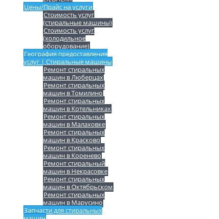
Цены/Прайс на услуги
Стоимость услуг
(стиральные машины)
Стоимость услуг
(холодильное
оборудование)
География предоставления
услуг | Стиральные машины
Ремонт стиральных
машин в Люберцах
Ремонт стиральных
машин в Томилино
Ремонт стиральных
машин в Котельниках
Ремонт стиральных
машин в Малаховке
Ремонт стиральных
машин в Красково
Ремонт стиральных
машин в Коренево
Ремонт стиральный
машин в Некрасовке
Ремонт стиральных
машин в Октябрьском
Ремонт стиральных
машин в Марусино
Запчасти для стиральных
машин