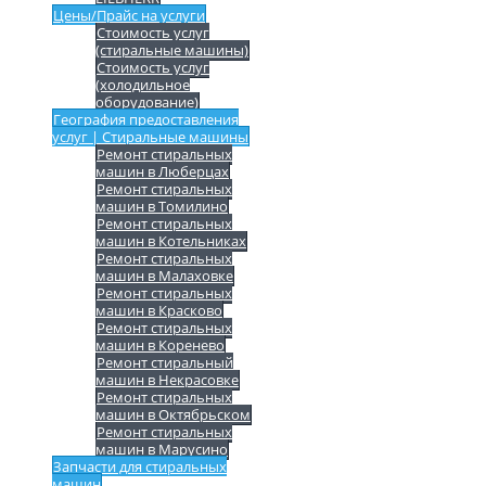
Цены/Прайс на услуги
Стоимость услуг
(стиральные машины)
Стоимость услуг
(холодильное
оборудование)
География предоставления
услуг | Стиральные машины
Ремонт стиральных
машин в Люберцах
Ремонт стиральных
машин в Томилино
Ремонт стиральных
машин в Котельниках
Ремонт стиральных
машин в Малаховке
Ремонт стиральных
машин в Красково
Ремонт стиральных
машин в Коренево
Ремонт стиральный
машин в Некрасовке
Ремонт стиральных
машин в Октябрьском
Ремонт стиральных
машин в Марусино
Запчасти для стиральных
машин