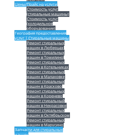
Цены/Прайс на услуги
Стоимость услуг
(стиральные машины)
Стоимость услуг
(холодильное
оборудование)
География предоставления
услуг | Стиральные машины
Ремонт стиральных
машин в Люберцах
Ремонт стиральных
машин в Томилино
Ремонт стиральных
машин в Котельниках
Ремонт стиральных
машин в Малаховке
Ремонт стиральных
машин в Красково
Ремонт стиральных
машин в Коренево
Ремонт стиральный
машин в Некрасовке
Ремонт стиральных
машин в Октябрьском
Ремонт стиральных
машин в Марусино
Запчасти для стиральных
машин