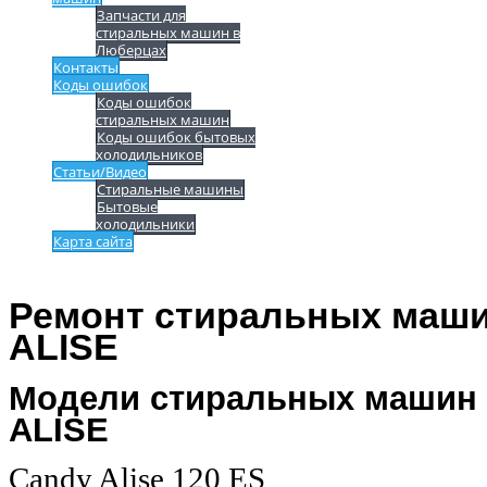
Запчасти для
стиральных машин в
Люберцах
Контакты
Коды ошибок
Коды ошибок
стиральных машин
Коды ошибок бытовых
холодильников
Статьи/Видео
Стиральные машины
Бытовые
холодильники
Карта сайта
Ремонт стиральных маши
ALISE
Модели стиральных машин 
ALISE
Candy Alise 120 ES