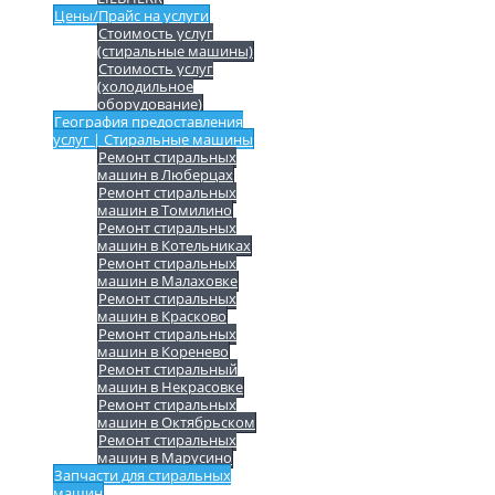
Цены/Прайс на услуги
Стоимость услуг
(стиральные машины)
Стоимость услуг
(холодильное
оборудование)
География предоставления
услуг | Стиральные машины
Ремонт стиральных
машин в Люберцах
Ремонт стиральных
машин в Томилино
Ремонт стиральных
машин в Котельниках
Ремонт стиральных
машин в Малаховке
Ремонт стиральных
машин в Красково
Ремонт стиральных
машин в Коренево
Ремонт стиральный
машин в Некрасовке
Ремонт стиральных
машин в Октябрьском
Ремонт стиральных
машин в Марусино
Запчасти для стиральных
машин