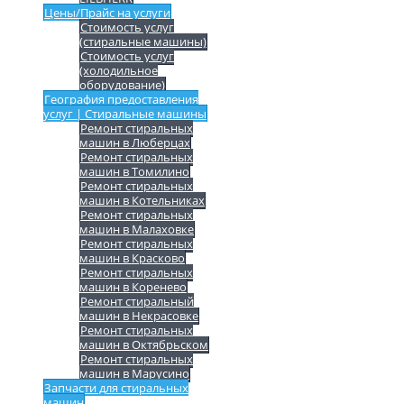
Цены/Прайс на услуги
Стоимость услуг
(стиральные машины)
Стоимость услуг
(холодильное
оборудование)
География предоставления
услуг | Стиральные машины
Ремонт стиральных
машин в Люберцах
Ремонт стиральных
машин в Томилино
Ремонт стиральных
машин в Котельниках
Ремонт стиральных
машин в Малаховке
Ремонт стиральных
машин в Красково
Ремонт стиральных
машин в Коренево
Ремонт стиральный
машин в Некрасовке
Ремонт стиральных
машин в Октябрьском
Ремонт стиральных
машин в Марусино
Запчасти для стиральных
машин