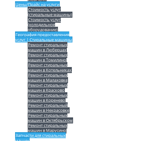
Цены/Прайс на услуги
Стоимость услуг
(стиральные машины)
Стоимость услуг
(холодильное
оборудование)
География предоставления
услуг | Стиральные машины
Ремонт стиральных
машин в Люберцах
Ремонт стиральных
машин в Томилино
Ремонт стиральных
машин в Котельниках
Ремонт стиральных
машин в Малаховке
Ремонт стиральных
машин в Красково
Ремонт стиральных
машин в Коренево
Ремонт стиральный
машин в Некрасовке
Ремонт стиральных
машин в Октябрьском
Ремонт стиральных
машин в Марусино
Запчасти для стиральных
машин