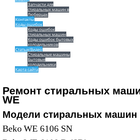
Запчасти для
стиральных машин в
Люберцах
Контакты
Коды ошибок
Коды ошибок
стиральных машин
Коды ошибок бытовых
холодильников
Статьи/Видео
Стиральные машины
Бытовые
холодильники
Карта сайта
Ремонт стиральных маши
WE
Модели стиральных машин 
Beko WE 6106 SN