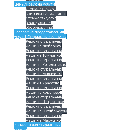
Цены/Прайс на услуги
Стоимость услуг
(стиральные машины)
Стоимость услуг
(холодильное
оборудование)
География предоставления
услуг | Стиральные машины
Ремонт стиральных
машин в Люберцах
Ремонт стиральных
машин в Томилино
Ремонт стиральных
машин в Котельниках
Ремонт стиральных
машин в Малаховке
Ремонт стиральных
машин в Красково
Ремонт стиральных
машин в Коренево
Ремонт стиральный
машин в Некрасовке
Ремонт стиральных
машин в Октябрьском
Ремонт стиральных
машин в Марусино
Запчасти для стиральных
машин