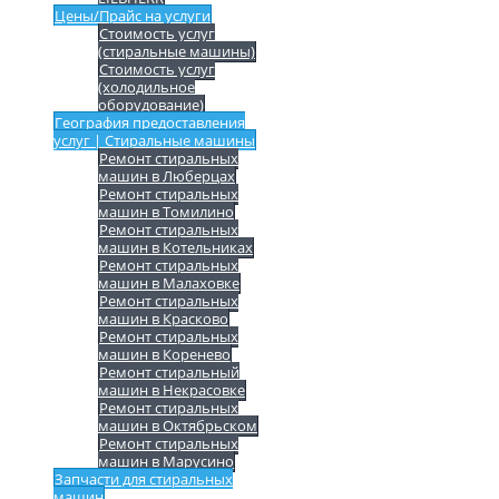
Цены/Прайс на услуги
Стоимость услуг
(стиральные машины)
Стоимость услуг
(холодильное
оборудование)
География предоставления
услуг | Стиральные машины
Ремонт стиральных
машин в Люберцах
Ремонт стиральных
машин в Томилино
Ремонт стиральных
машин в Котельниках
Ремонт стиральных
машин в Малаховке
Ремонт стиральных
машин в Красково
Ремонт стиральных
машин в Коренево
Ремонт стиральный
машин в Некрасовке
Ремонт стиральных
машин в Октябрьском
Ремонт стиральных
машин в Марусино
Запчасти для стиральных
машин