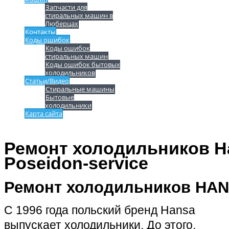
Запчасти для
стиральных машин в
Люберцах
Контакты
Коды ошибок
Коды ошибок
стиральных машин
Коды ошибок бытовых
холодильников
Статьи/Видео
Стиральные машины
Бытовые
холодильники
Карта сайта
Ремонт холодильников H
Poseidon-service
Ремонт холодильников HAN
С 1996 года польский бренд Hansa
выпускает холодильники. До этого,