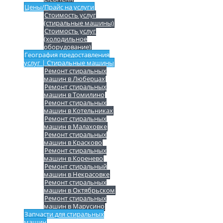
Цены/Прайс на услуги
Стоимость услуг
(стиральные машины)
Стоимость услуг
(холодильное
оборудование)
География предоставления
услуг | Стиральные машины
Ремонт стиральных
машин в Люберцах
Ремонт стиральных
машин в Томилино
Ремонт стиральных
машин в Котельниках
Ремонт стиральных
машин в Малаховке
Ремонт стиральных
машин в Красково
Ремонт стиральных
машин в Коренево
Ремонт стиральный
машин в Некрасовке
Ремонт стиральных
машин в Октябрьском
Ремонт стиральных
машин в Марусино
Запчасти для стиральных
машин