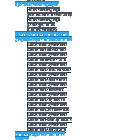
Цены/Прайс на услуги
Стоимость услуг
(стиральные машины)
Стоимость услуг
(холодильное
оборудование)
География предоставления
услуг | Стиральные машины
Ремонт стиральных
машин в Люберцах
Ремонт стиральных
машин в Томилино
Ремонт стиральных
машин в Котельниках
Ремонт стиральных
машин в Малаховке
Ремонт стиральных
машин в Красково
Ремонт стиральных
машин в Коренево
Ремонт стиральный
машин в Некрасовке
Ремонт стиральных
машин в Октябрьском
Ремонт стиральных
машин в Марусино
Запчасти для стиральных
машин