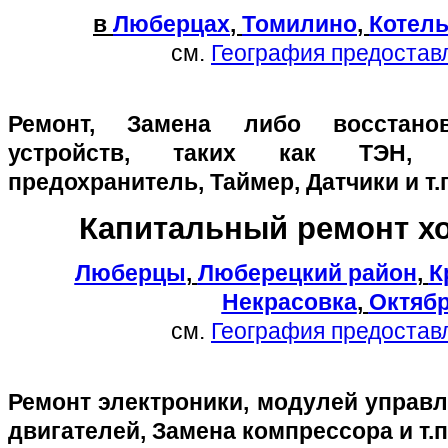
в
Люберцах
,
Томилино
,
Котел
см.
География предостав
Ремонт, Замена либо восстано
устройств, таких как ТЭН, 
предохранитель, Таймер, Датчики и т.
Капитальный ремонт х
Люберцы
,
Люберецкий район
,
К
Некрасовка
,
Октяб
см.
География предостав
Ремонт электроники, модулей управл
двигателей, Замена компрессора и т.п