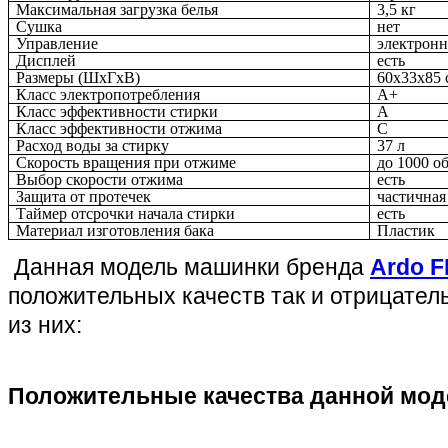
Максимальная загрузка белья
3,5 кг
Сушка
нет
Управление
электронн
Дисплей
есть
Размеры (ШxГxВ)
60x33x85 
Класс электропотребления
A
+
Класс эффективности стирки
A
Класс эффективности отжима
C
Расход воды за стирку
37 л
Скорость вращения при отжиме
до 10
00
об
Выбор скорости отжима
есть
Защита от протечек
частичная
Таймер отсрочки начала стирки
есть
Материал изготовления бака
Пластик
Данная модель машинки бренда
Ardo 
положительных качеств так и отрицате
из них:
Положительные качества данной мод