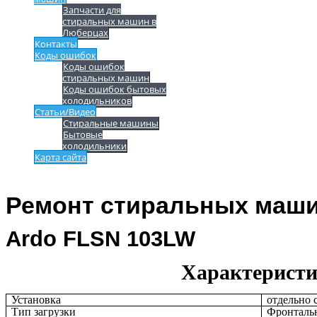
Запчасти для
стиральных машин в
Люберцах
Контакты
Коды ошибок
Коды ошибок
стиральных машин
Коды ошибок бытовых
холодильников
Статьи/Видео
Стиральные машины
Бытовые
холодильники
Карта сайта
Ремонт стиральных маши
Ardo FLSN 103LW
Характерист
Установка
отдельно 
Тип загрузки
Фронталь