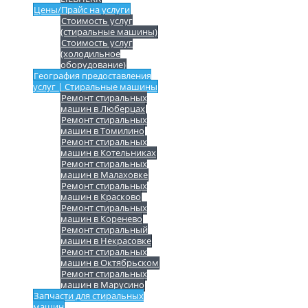
Цены/Прайс на услуги
Стоимость услуг
(стиральные машины)
Стоимость услуг
(холодильное
оборудование)
География предоставления
услуг | Стиральные машины
Ремонт стиральных
машин в Люберцах
Ремонт стиральных
машин в Томилино
Ремонт стиральных
машин в Котельниках
Ремонт стиральных
машин в Малаховке
Ремонт стиральных
машин в Красково
Ремонт стиральных
машин в Коренево
Ремонт стиральный
машин в Некрасовке
Ремонт стиральных
машин в Октябрьском
Ремонт стиральных
машин в Марусино
Запчасти для стиральных
машин