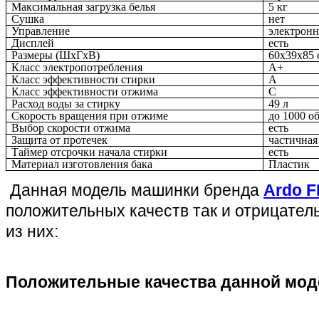
Максимальная загрузка белья
5 кг
Сушка
нет
Управление
электронн
Дисплей
есть
Размеры (ШxГxВ)
60x39x85 
Класс электропотребления
A
+
Класс эффективности стирки
A
Класс эффективности отжима
C
Расход воды за стирку
49 л
Скорость вращения при отжиме
до 10
00
об
Выбор скорости отжима
есть
Защита от протечек
частичная
Таймер отсрочки начала стирки
есть
Материал изготовления бака
Пластик
Данная модель машинки бренда
Ardo 
положительных качеств так и отрицате
из них:
Положительные качества данной мод