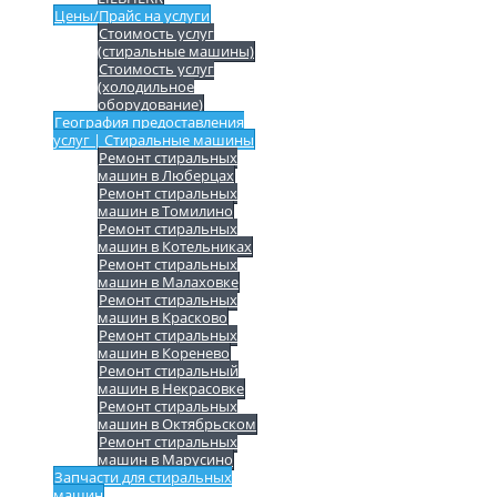
Цены/Прайс на услуги
Стоимость услуг
(стиральные машины)
Стоимость услуг
(холодильное
оборудование)
География предоставления
услуг | Стиральные машины
Ремонт стиральных
машин в Люберцах
Ремонт стиральных
машин в Томилино
Ремонт стиральных
машин в Котельниках
Ремонт стиральных
машин в Малаховке
Ремонт стиральных
машин в Красково
Ремонт стиральных
машин в Коренево
Ремонт стиральный
машин в Некрасовке
Ремонт стиральных
машин в Октябрьском
Ремонт стиральных
машин в Марусино
Запчасти для стиральных
машин