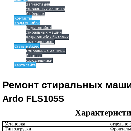
Запчасти для
стиральных машин в
Люберцах
Контакты
Коды ошибок
Коды ошибок
стиральных машин
Коды ошибок бытовых
холодильников
Статьи/Видео
Стиральные машины
Бытовые
холодильники
Карта сайта
Ремонт стиральных маши
Ardo FLS105S
Характерист
Установка
отдельно 
Тип загрузки
Фронталь