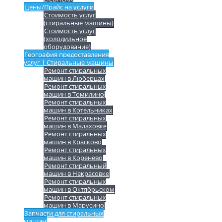
Цены/Прайс на услуги
Стоимость услуг
(стиральные машины)
Стоимость услуг
(холодильное
оборудование)
География предоставления
услуг | Стиральные машины
Ремонт стиральных
машин в Люберцах
Ремонт стиральных
машин в Томилино
Ремонт стиральных
машин в Котельниках
Ремонт стиральных
машин в Малаховке
Ремонт стиральных
машин в Красково
Ремонт стиральных
машин в Коренево
Ремонт стиральный
машин в Некрасовке
Ремонт стиральных
машин в Октябрьском
Ремонт стиральных
машин в Марусино
Запчасти для стиральных
машин