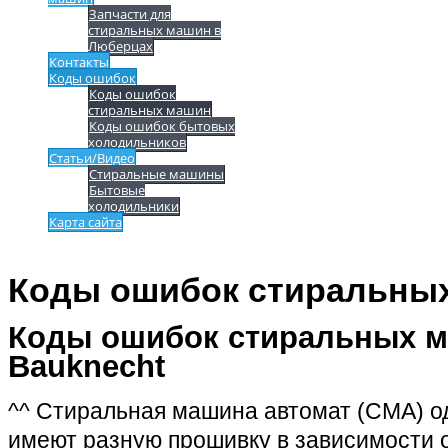
Запчасти для
стиральных машин в
Люберцах
Контакты
Коды ошибок
Коды ошибок
стиральных машин
Коды ошибок бытовых
холодильников
Статьи/Видео
Стиральные машины
Бытовые
холодильники
Карта сайта
Коды ошибок стиральны
Коды ошибок стиральных 
Bauknecht
^^ Стиральная машина автомат (СМА) од
имеют разную прошивку в зависимости о