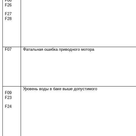
F06
F26
F27
F28
F07
Фатальная ошибка приводного мотора
Уровень воды в баке выше допустимого
F09
F23
F24