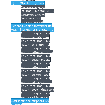
Цены/Прайс на услуги
Стоимость услуг
(стиральные машины)
Стоимость услуг
(холодильное
оборудование)
География предоставления
услуг | Стиральные машины
Ремонт стиральных
машин в Люберцах
Ремонт стиральных
машин в Томилино
Ремонт стиральных
машин в Котельниках
Ремонт стиральных
машин в Малаховке
Ремонт стиральных
машин в Красково
Ремонт стиральных
машин в Коренево
Ремонт стиральный
машин в Некрасовке
Ремонт стиральных
машин в Октябрьском
Ремонт стиральных
машин в Марусино
Запчасти для стиральных
машин