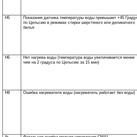
H5
Показания датчика температуры воды превышает +45 Граду
по Цельсию в режимах стирки шерстяного или деликатного
белья
H6
Нет нагрева воды (температура воды увеличивается менее
чем на 2 градуса по Цельсию за 15 мин)
H8
Ошибка нагревателя воды (нагреватель работает без воды)
Ib
Фатальная ошибка модуля управления СМА*