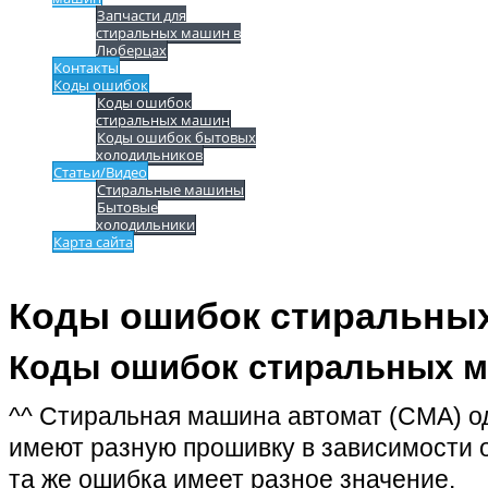
Запчасти для
стиральных машин в
Люберцах
Контакты
Коды ошибок
Коды ошибок
стиральных машин
Коды ошибок бытовых
холодильников
Статьи/Видео
Стиральные машины
Бытовые
холодильники
Карта сайта
Коды ошибок стиральны
Коды ошибок стиральных 
^^ Стиральная машина автомат (СМА) од
имеют разную прошивку в зависимости о
та же ошибка имеет разное значение.